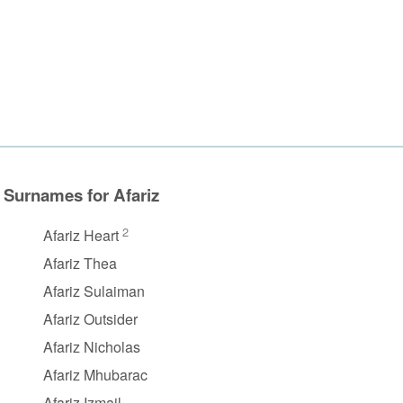
Surnames for Afariz
2
Afariz Heart
Afariz Thea
Afariz Sulaiman
Afariz Outsider
Afariz Nicholas
Afariz Mhubarac
Afariz Izmail