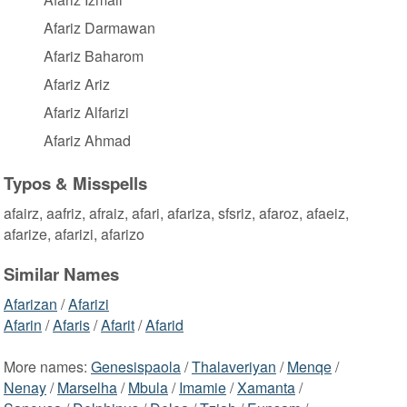
Afariz Darmawan
Afariz Baharom
Afariz Ariz
Afariz Alfarizi
Afariz Ahmad
Typos & Misspells
afairz, aafriz, afraiz, afari, afariza, sfsriz, afaroz, afaeiz,
afarize, afarizi, afarizo
Similar Names
Afarizan
/
Afarizi
Afarin
/
Afaris
/
Afarit
/
Afarid
More names:
Genesispaola
/
Thalaveriyan
/
Menqe
/
Nenay
/
Marselha
/
Mbula
/
Imamie
/
Xamanta
/