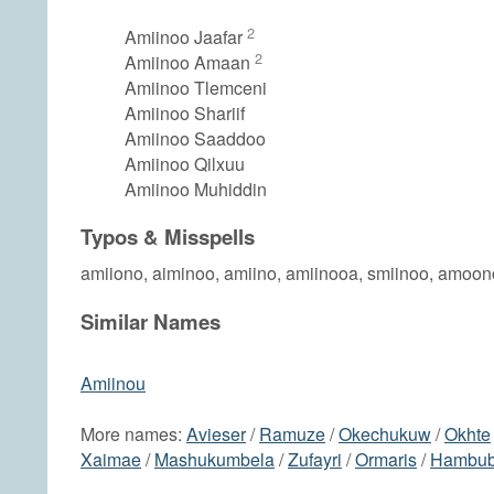
2
Amiinoo Jaafar
2
Amiinoo Amaan
Amiinoo Tlemceni
Amiinoo Shariif
Amiinoo Saaddoo
Amiinoo Qilxuu
Amiinoo Muhiddin
Typos & Misspells
amiiono, aiminoo, amiino, amiinooa, smiinoo, amoon
Similar Names
Amiinou
More names:
Avieser
/
Ramuze
/
Okechukuw
/
Okhte
Xaimae
/
Mashukumbela
/
Zufayri
/
Ormaris
/
Hambu