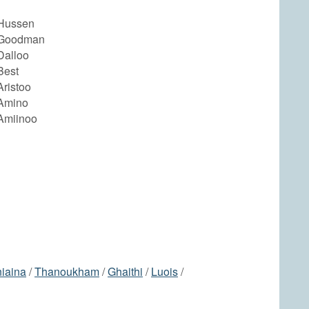
Hussen
 Goodman
Dalloo
Best
ristoo
Amino
Amiinoo
iaina
/
Thanoukham
/
Ghaithi
/
Luois
/