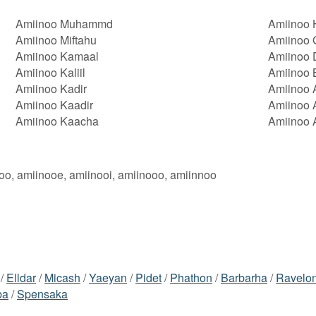
Amiinoo Muhammd
Amiinoo 
Amiinoo Miftahu
Amiinoo
Amiinoo Kamaal
Amiinoo 
Amiinoo Kaliil
Amiinoo 
Amiinoo Kadir
Amiinoo A
Amiinoo Kaadir
Amiinoo 
Amiinoo Kaacha
Amiinoo 
oo, amiinooe, amiinooi, amiinooo, amiinnoo
/
Elldar
/
Micash
/
Yaeyan
/
Pidet
/
Phathon
/
Barbarha
/
Ravelon
ba
/
Spensaka