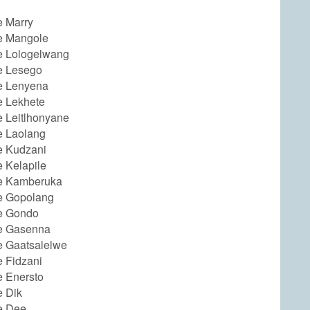
e Marry
e Mangole
e Lologelwang
e Lesego
e Lenyena
e Lekhete
e Leitlhonyane
e Laolang
e Kudzani
 Kelapile
e Kamberuka
e Gopolang
e Gondo
e Gasenna
e Gaatsalelwe
e Fidzani
e Enersto
e Dik
e Dee