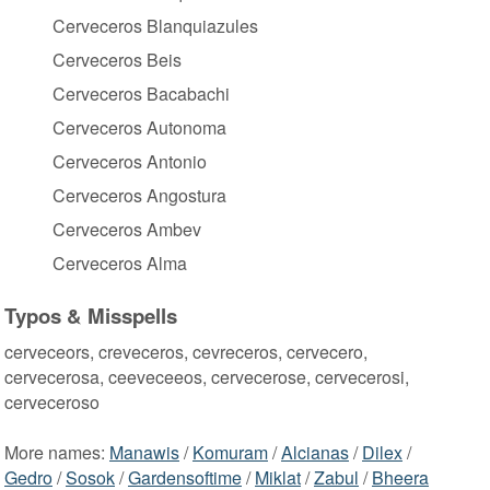
Cerveceros Blanquiazules
Cerveceros Beis
Cerveceros Bacabachi
Cerveceros Autonoma
Cerveceros Antonio
Cerveceros Angostura
Cerveceros Ambev
Cerveceros Alma
Typos & Misspells
cerveceors, creveceros, cevreceros, cervecero,
cervecerosa, ceeveceeos, cervecerose, cervecerosi,
cerveceroso
More names:
Manawis
/
Komuram
/
Alcianas
/
Dilex
/
Gedro
/
Sosok
/
Gardensoftime
/
Miklat
/
Zabul
/
Bheera