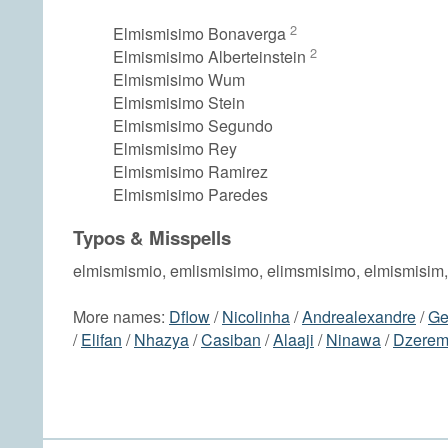
2
Elmismisimo Bonaverga
2
Elmismisimo Alberteinstein
Elmismisimo Wum
Elmismisimo Stein
Elmismisimo Segundo
Elmismisimo Rey
Elmismisimo Ramirez
Elmismisimo Paredes
Typos & Misspells
elmismismio, emlismisimo, elimsmisimo, elmismisim
More names:
Dflow
/
Nicolinha
/
Andrealexandre
/
Ge
/
Elifan
/
Nhazya
/
Casiban
/
Alaaji
/
Ninawa
/
Dzere