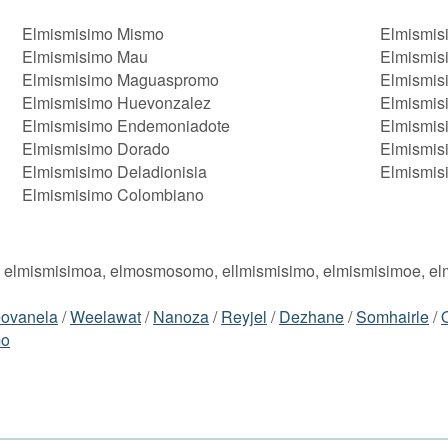
Elmismisimo Mismo
Elmismis
Elmismisimo Mau
Elmismis
Elmismisimo Maguaspromo
Elmismis
Elmismisimo Huevonzalez
Elmismis
Elmismisimo Endemoniadote
Elmismis
Elmismisimo Dorado
Elmismis
Elmismisimo Deladionisia
Elmismis
Elmismisimo Colombiano
, elmismisimoa, elmosmosomo, ellmismisimo, elmismisimoe, el
ovanela
/
Weelawat
/
Nanoza
/
Reyjel
/
Dezhane
/
Somhairle
/
mo