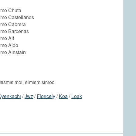
imo Chuta
imo Castellanos
imo Cabrera
imo Barcenas
imo Alf
imo Aldo
imo Ainstain
mismisimoi, elmismisimoo
Oyenkachi
/
Jwz
/
Floricely
/
Koa
/
Loak