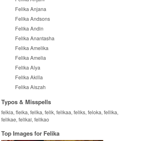
Felika Anjana
Felika Andsons
Felika Andin
Felika Anantasha
Felika Amelika
Felika Amelia
Felika Alya
Felika Akilla
Felika Aiszah
Typos & Misspells
felkia, fleika, feilka, felik, felikaa, feliks, feloka, fellika,
felikae, felikai, felikao
Top Images for Felika