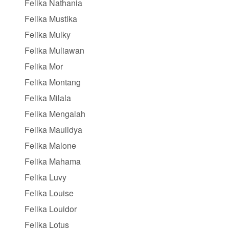
Felika Nathania
Felika Mustika
Felika Mulky
Felika Muliawan
Felika Mor
Felika Montang
Felika Milala
Felika Mengalah
Felika Maulidya
Felika Malone
Felika Mahama
Felika Luvy
Felika Louise
Felika Louidor
Felika Lotus