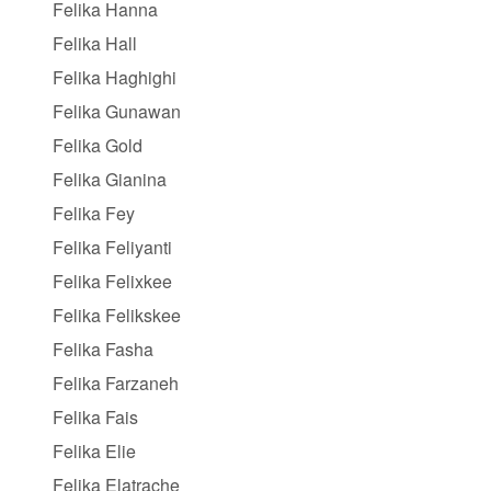
Felika Hanna
Felika Hall
Felika Haghighi
Felika Gunawan
Felika Gold
Felika Gianina
Felika Fey
Felika Feliyanti
Felika Felixkee
Felika Felikskee
Felika Fasha
Felika Farzaneh
Felika Fais
Felika Elie
Felika Elatrache