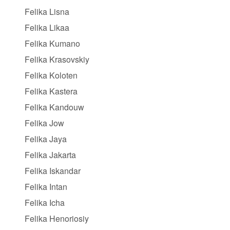
Felika Lisna
Felika Likaa
Felika Kumano
Felika Krasovskiy
Felika Koloten
Felika Kastera
Felika Kandouw
Felika Jow
Felika Jaya
Felika Jakarta
Felika Iskandar
Felika Intan
Felika Icha
Felika Henoriosiy