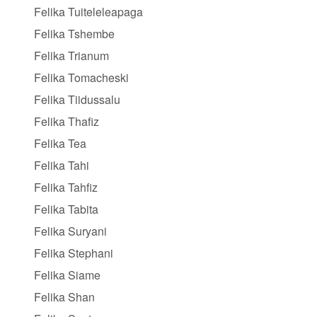
Felika Tuiteleleapaga
Felika Tshembe
Felika Trianum
Felika Tomacheski
Felika Tiidussalu
Felika Thafiz
Felika Tea
Felika Tahi
Felika Tahfiz
Felika Tabita
Felika Suryani
Felika Stephani
Felika Siame
Felika Shan