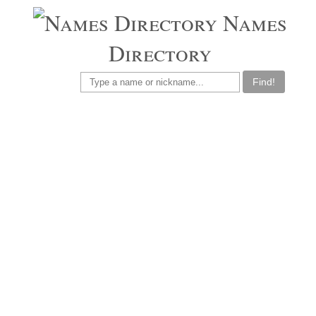
Names
Directory
Find!