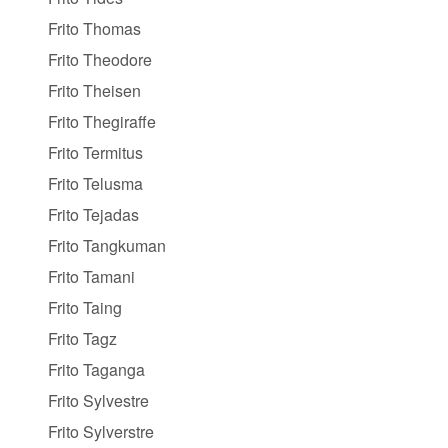
Frito Thomas
Frito Theodore
Frito Theisen
Frito Thegiraffe
Frito Termitus
Frito Telusma
Frito Tejadas
Frito Tangkuman
Frito Tamani
Frito Taing
Frito Tagz
Frito Taganga
Frito Sylvestre
Frito Sylverstre