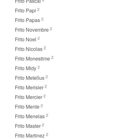
Frito Pascal
2
Frito Papi
2
Frito Papas
2
Frito Novembre
2
Frito Noel
2
Frito Nicolas
2
Frito Monestime
2
Frito Midy
2
Frito Metellus
2
Frito Merisier
2
Frito Mercier
2
Frito Mente
2
Frito Menelas
2
Frito Master
2
Frito Martinez