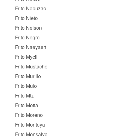
Frito Nobuzao
Frito Nieto
Frito Nelson
Frito Negro
Frito Naeyaert
Frito Mycil
Frito Mustache
Frito Murillo
Frito Mulo
Frito Mtz
Frito Motta
Frito Moreno
Frito Montoya
Frito Monsalve