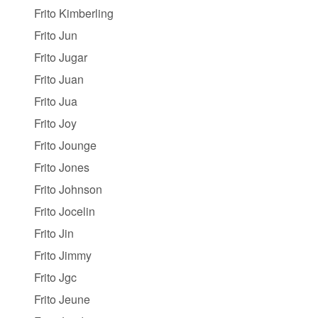
Frito Kimberling
Frito Jun
Frito Jugar
Frito Juan
Frito Jua
Frito Joy
Frito Jounge
Frito Jones
Frito Johnson
Frito Jocelin
Frito Jin
Frito Jimmy
Frito Jgc
Frito Jeune