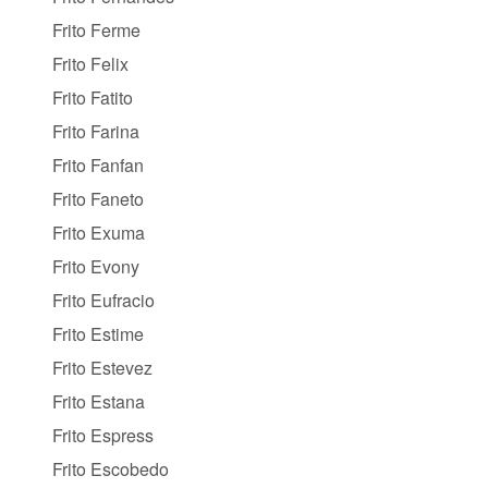
Frito Ferme
Frito Felix
Frito Fatito
Frito Farina
Frito Fanfan
Frito Faneto
Frito Exuma
Frito Evony
Frito Eufracio
Frito Estime
Frito Estevez
Frito Estana
Frito Espress
Frito Escobedo