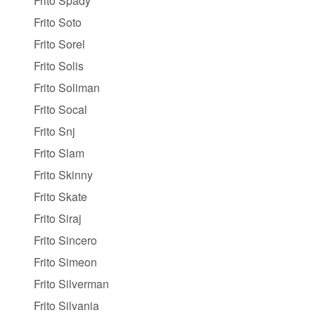
Frito Spady
Frito Soto
Frito Sorel
Frito Solis
Frito Soliman
Frito Socal
Frito Snj
Frito Slam
Frito Skinny
Frito Skate
Frito Siraj
Frito Sincero
Frito Simeon
Frito Silverman
Frito Silvania