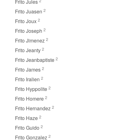
2
Frito Jules
2
Frito Juasen
2
Frito Joux
2
Frito Joseph
2
Frito Jimenez
2
Frito Jeanty
2
Frito Jeanbaptiste
2
Frito James
2
Frito Iralien
2
Frito Hyppolite
2
Frito Homere
2
Frito Hernandez
2
Frito Haze
2
Frito Guido
2
Frito Gonzalez