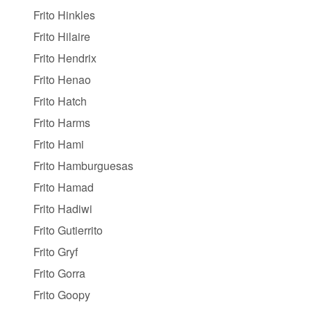
Frito Hinkles
Frito Hilaire
Frito Hendrix
Frito Henao
Frito Hatch
Frito Harms
Frito Hami
Frito Hamburguesas
Frito Hamad
Frito Hadiwi
Frito Gutierrito
Frito Gryf
Frito Gorra
Frito Goopy