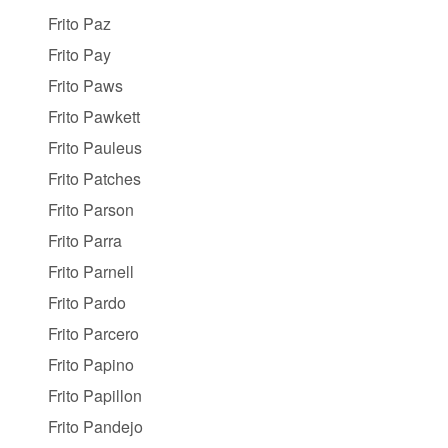
Frito Paz
Frito Pay
Frito Paws
Frito Pawkett
Frito Pauleus
Frito Patches
Frito Parson
Frito Parra
Frito Parnell
Frito Pardo
Frito Parcero
Frito Papino
Frito Papillon
Frito Pandejo