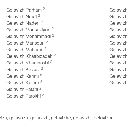
2
Gelavizh Parham
Gelavizh
2
Gelavizh Nouri
Gelavizh
2
Gelavizh Naderi
Gelavizh
2
Gelavizh Mousaviyan
Gelavizh
2
Gelavizh Mohammadi
Gelavizh
2
Gelavizh Mansouri
Gelavizh
2
Gelavizh Mahjoub
Gelavizh 
2
Gelavizh Khatibizadeh
Gelavizh
2
Gelavizh Khamooshi
Gelavizh
2
Gelavizh Kavosi
Gelavizh
2
Gelavizh Karimi
Gelavizh
2
Gelavizh Kalhor
Gelavizh
2
Gelavizh Fatahi
2
Gelavizh Farokhi
vizh, gelavozh, gellavizh, gelavizhe, gelavizhi, gelavizho