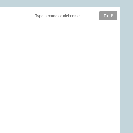
Find!