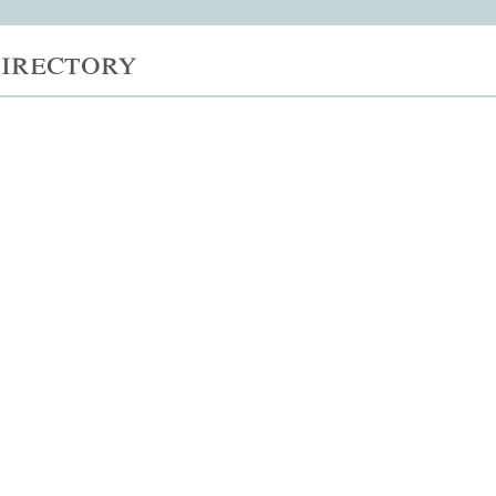
irectory