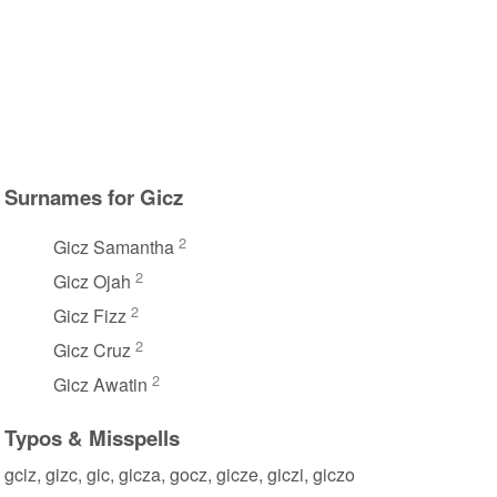
Surnames for Gicz
2
Gicz Samantha
2
Gicz Ojah
2
Gicz Fizz
2
Gicz Cruz
2
Gicz Awatin
Typos & Misspells
gciz, gizc, gic, gicza, gocz, gicze, giczi, giczo