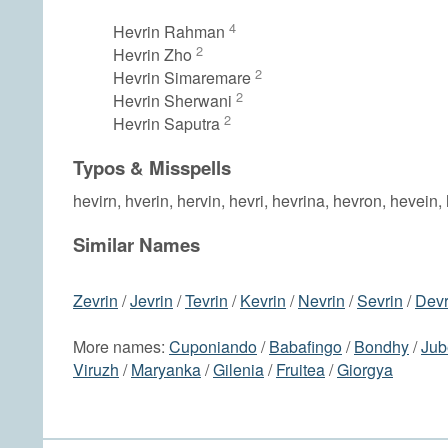
4
Hevrin Rahman
2
Hevrin Zho
2
Hevrin Simaremare
2
Hevrin Sherwani
2
Hevrin Saputra
Typos & Misspells
hevirn, hverin, hervin, hevri, hevrina, hevron, hevein,
Similar Names
Zevrin
/
Jevrin
/
Tevrin
/
Kevrin
/
Nevrin
/
Sevrin
/
Devr
More names:
Cuponiando
/
Babafingo
/
Bondhy
/
Jub
Viruzh
/
Maryanka
/
Gilenia
/
Fruitea
/
Giorgya