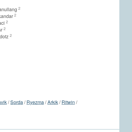
2
anullang
2
skandar
2
aci
2
sr
2
idotz
avik
/
Sorda
/
Ryezma
/
Arkik
/
Ritwin
/