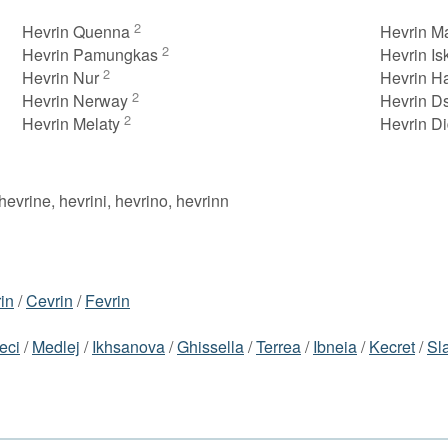
2
Hevrin Quenna
Hevrin M
2
Hevrin Pamungkas
Hevrin I
2
Hevrin Nur
Hevrin H
2
Hevrin Nerway
Hevrin D
2
Hevrin Melaty
Hevrin D
 hevrine, hevrini, hevrino, hevrinn
in
/
Cevrin
/
Fevrin
eci
/
Medlej
/
Ikhsanova
/
Ghissella
/
Terrea
/
Ibneia
/
Kecret
/
Sl