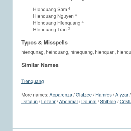
4
Hienquang Sam
4
Hienquang Nguyen
4
Hienquang Hienquang
2
Hienquang Tran
Typos & Misspells
hienqunag, heinquang, hinequang, hienquan, hienq
Similar Names
Tienquang
More names:
Apparenza
/
Glaizee
/
Hamres
/
Alyzar
Datujun
/
Lezahr
/
Abonmai
/
Dounal
/
Shiblee
/
Crist