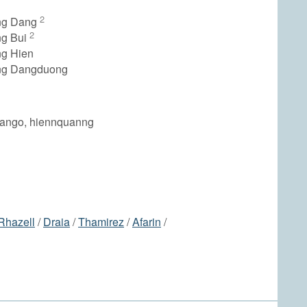
2
ng Dang
2
ng Bui
g Hien
ng Dangduong
uango, hiennquanng
Rhazell
/
Draia
/
Thamirez
/
Afarin
/