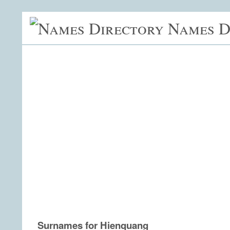
Names D
Surnames for Hienquang