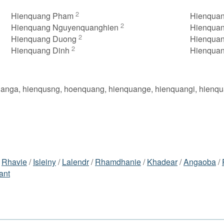
2
Hienquang Pham
Hienqua
2
Hienquang Nguyenquanghien
Hienqua
2
Hienquang Duong
Hienquan
2
Hienquang Dinh
Hienqua
uanga, hienqusng, hoenquang, hienquange, hienquangi, hienq
/
Rhavie
/
Isleiny
/
Lalendr
/
Rhamdhanie
/
Khadear
/
Angaoba
/
iant