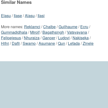
Similar Names
Elasu
/
Ilase
/
Alasu
/
Ilasi
More names:
Reklamci
/
Chalbe
/
Guilhaume
/
Ecru
/
Gummadidhala
/
Mirolf
/
Bagathsingh
/
Vatsyayana
/
Felipejesus
/
Nhuraiza
/
Ganoer
/
Ludovi
/
Nakiseka
/
Hifni
/
Dafli
/
Swamo
/
Asumane
/
Qun
/
Lefada
/
Zinele