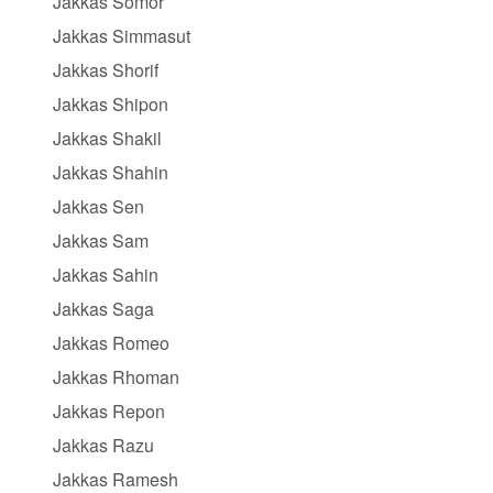
Jakkas Somor
Jakkas Simmasut
Jakkas Shorif
Jakkas Shipon
Jakkas Shakil
Jakkas Shahin
Jakkas Sen
Jakkas Sam
Jakkas Sahin
Jakkas Saga
Jakkas Romeo
Jakkas Rhoman
Jakkas Repon
Jakkas Razu
Jakkas Ramesh