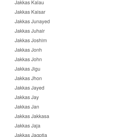
Jakkas Kalau
Jakkas Kaisar
Jakkas Junayed
Jakkas Juhair
Jakkas Joshim
Jakkas Jonh
Jakkas John
Jakkas Jigu
Jakkas Jhon
Jakkas Jayed
Jakkas Jay
Jakkas Jan
Jakkas Jakkasa
Jakkas Jaja
Jakkas Jagptja