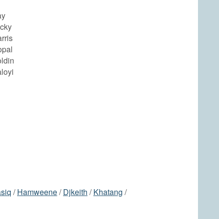
ay
acky
rris
opal
ldin
loyi
siq
/
Hamweene
/
Djkeith
/
Khatang
/