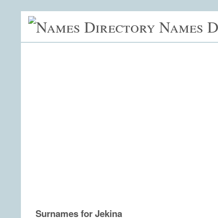
Names D
Surnames for Jekina