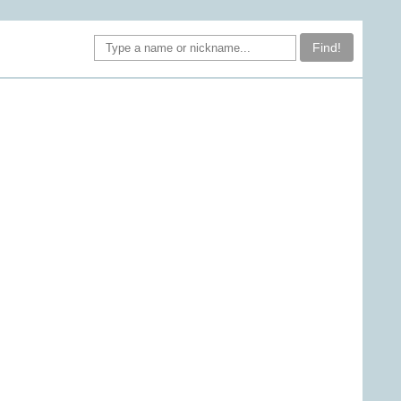
Find!