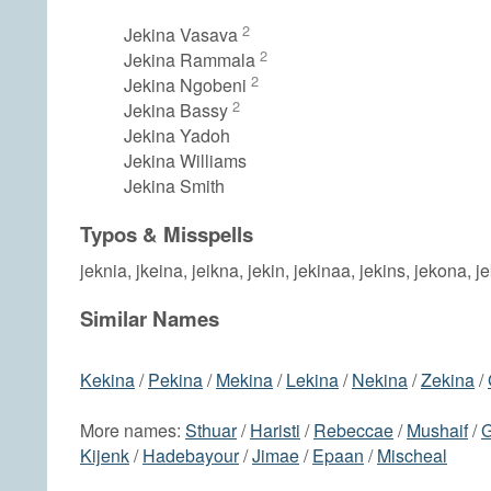
2
Jekina Vasava
2
Jekina Rammala
2
Jekina Ngobeni
2
Jekina Bassy
Jekina Yadoh
Jekina Williams
Jekina Smith
Typos & Misspells
jeknia, jkeina, jeikna, jekin, jekinaa, jekins, jekona, j
Similar Names
Kekina
/
Pekina
/
Mekina
/
Lekina
/
Nekina
/
Zekina
/
More names:
Sthuar
/
Haristi
/
Rebeccae
/
Mushaif
/
G
Kijenk
/
Hadebayour
/
Jimae
/
Epaan
/
Mischeal