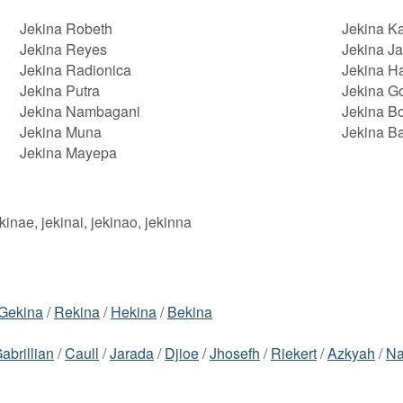
Jekina Robeth
Jekina K
Jekina Reyes
Jekina J
Jekina Radionica
Jekina Ha
Jekina Putra
Jekina G
Jekina Nambagani
Jekina Bo
Jekina Muna
Jekina Ba
Jekina Mayepa
ekinae, jekinai, jekinao, jekinna
Gekina
/
Rekina
/
Hekina
/
Bekina
abrillian
/
Caull
/
Jarada
/
Djioe
/
Jhosefh
/
Riekert
/
Azkyah
/
Na