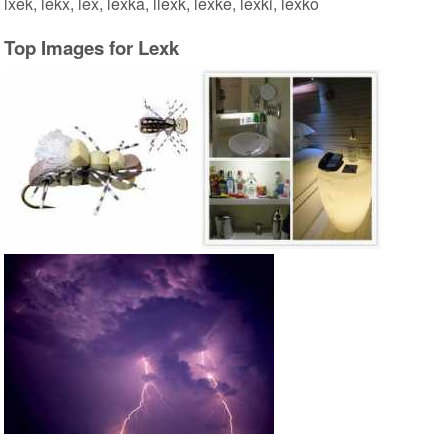
lxek, lekx, lex, lexka, llexk, lexke, lexki, lexko
Top Images for Lexk