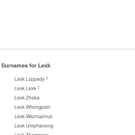
Surnames for Lexk
2
Lexk Loppady
2
Lexk Lexk
Lexk Zhaka
Lexk Whongpain
Lexk Waznopinus
Lexk Umphaivong
Lexk Thompson