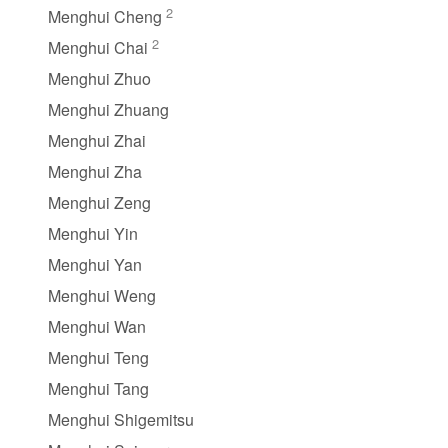
2
Menghui Cheng
2
Menghui Chai
Menghui Zhuo
Menghui Zhuang
Menghui Zhai
Menghui Zha
Menghui Zeng
Menghui Yin
Menghui Yan
Menghui Weng
Menghui Wan
Menghui Teng
Menghui Tang
Menghui Shigemitsu