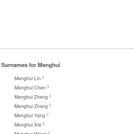
Surnames for Menghui
3
Menghui Lin
3
Menghui Chen
2
Menghui Zheng
2
Menghui Zhang
2
Menghui Yang
2
Menghui Xie
2
Menghui Wong