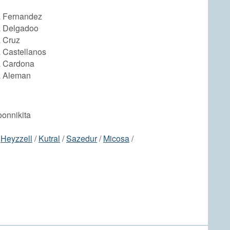
a Fernandez
a Delgadoo
a Cruz
 Castellanos
a Cardona
a Aleman
oonnikita
/
Heyzzell
/
Kutral
/
Sazedur
/
Micosa
/