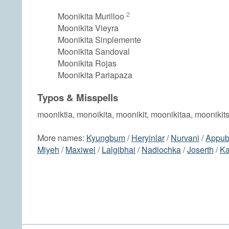
2
Moonikita Murilloo
Moonikita Vieyra
Moonikita Sinplemente
Moonikita Sandoval
Moonikita Rojas
Moonikita Pariapaza
Typos & Misspells
mooniktia, monoikita, moonikit, moonikitaa, moonikit
More names:
Kyungbum
/
Heryinlar
/
Nurvani
/
Appub
Miyeh
/
Maxiwel
/
Lalgibhai
/
Nadiochka
/
Joserth
/
Ka