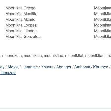
Moonikita Ortega
Moonikit
Moonikita Montilla
Moonikit
Moonikita Mcario
Moonikit
Moonikita Loopez
Moonikita
Moonikita Liindda
Moonikit
Moonikita Gonzales
Moonikit
s, moonokota, moonikitta, moonikitae, moonikitai, moonikitao, m
oy
/
Aldyto
/
Haarmee
/
Yhuyut
/
Abanger
/
Sinhorita
/
Khurhed
lamazad