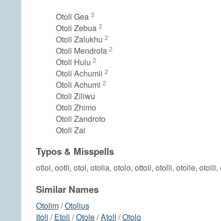
3
Otoli Gea
2
Otoli Zebua
2
Otoli Zalukhu
2
Otoli Mendrofa
2
Otoli Hulu
2
Otoli Achumii
2
Otoli Achumi
Otoli Ziliwu
Otoli Zhimo
Otoli Zandroto
Otoli Zai
Typos & Misspells
otloi, ootli, otol, otolia, otolo, ottoli, otolli, otolie, otolii,
Similar Names
Otolim
/
Otolius
Itoli
/
Etoli
/
Otole
/
Atoli
/
Otolo