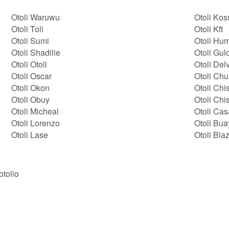
Otoli Waruwu
Otoli Kos
Otoli Toli
Otoli Kft
Otoli Sumi
Otoli Hu
Otoli Shadilie
Otoli Gul
Otoli Otoli
Otoli Del
Otoli Oscar
Otoli Ch
Otoli Okon
Otoli Chi
Otoli Obuy
Otoli Chi
Otoli Micheal
Otoli Ca
Otoli Lorenzo
Otoli Bua
Otoli Lase
Otoli Bla
 otolio