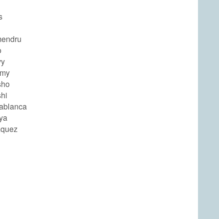
s
mendru
o
vy
umy
sho
shi
sablanca
ya
zquez