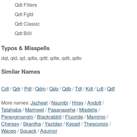
Qdt Filters
Qdt Fgfd
Qdt Classic
Qdt Billi
Typos & Misspells
dqt, qtd, qd, qdta, qdtt, qdte, qdti, qdto
Similar Names
Cdt
/
Qdr
/
Pdt
/
Qdm
/
Qdq
/
Qdb
/
Tdt
/
Kdt
/
Ldt
/
Qdf
More names:
Jazheel
/
Nsumbi
/
Hiray
/
Andott
/
Tatahaba
/
Marineet
/
Pasanapehe
/
Misdelis
/
Peranginangin
/
Blackrabbit
/
Fluoride
/
Maminjo
/
Cherssy
/
Skantha
/
Yazidan
/
Kepait
/
Thescorpio
/
Wacep
/
Squack
/
Aguinor