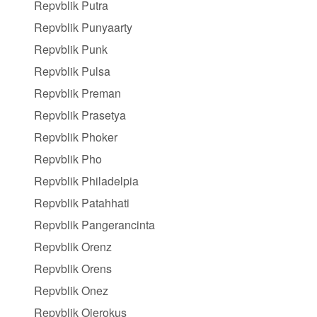
Repvblik Putra
Repvblik Punyaarty
Repvblik Punk
Repvblik Pulsa
Repvblik Preman
Repvblik Prasetya
Repvblik Phoker
Repvblik Pho
Repvblik Philadelpia
Repvblik Patahhati
Repvblik Pangerancinta
Repvblik Orenz
Repvblik Orens
Repvblik Onez
Repvblik Ojerokus