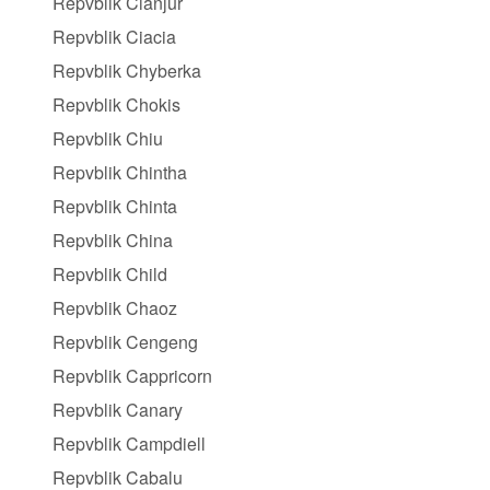
Repvblik Cianjur
Repvblik Ciacia
Repvblik Chyberka
Repvblik Chokis
Repvblik Chiu
Repvblik Chintha
Repvblik Chinta
Repvblik China
Repvblik Child
Repvblik Chaoz
Repvblik Cengeng
Repvblik Cappricorn
Repvblik Canary
Repvblik Campdiell
Repvblik Cabalu