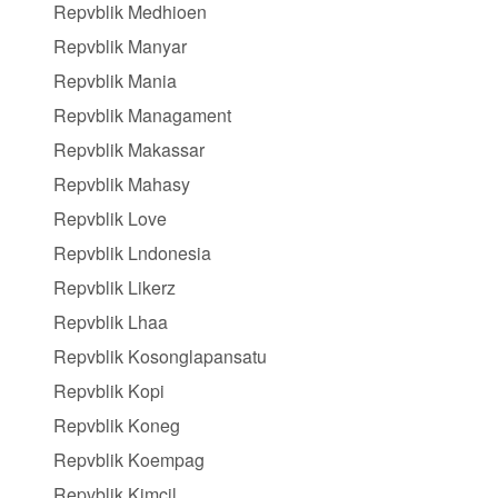
Repvblik Medhioen
Repvblik Manyar
Repvblik Mania
Repvblik Managament
Repvblik Makassar
Repvblik Mahasy
Repvblik Love
Repvblik Lndonesia
Repvblik Likerz
Repvblik Lhaa
Repvblik Kosonglapansatu
Repvblik Kopi
Repvblik Koneg
Repvblik Koempag
Repvblik Kimcil