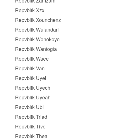
Repvblik Zamzam
Repvblik Xzx
Repvblik Xounchenz
Repvblik Wulandari
Repvblik Wonokoyo
Repvblik Wantogia
Repvblik Waee
Repvblik Van
Repvblik Uyel
Repvblik Uyech
Repvblik Uyeah
Repvblik Ubl
Repvblik Triad
Repvblik Tive
Repvblik Thea