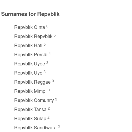
Surnames for Repvblik
8
Repvblik Cinta
5
Repvblik Repvblik
5
Repvblik Hati
4
Repvblik Persib
3
Repvblik Uyee
3
Repvblik Uye
3
Repvblik Reggae
3
Repvblik Mimpi
3
Repvblik Comunity
2
Repvblik Tansa
2
Repvblik Sulap
2
Repvblik Sandiwara