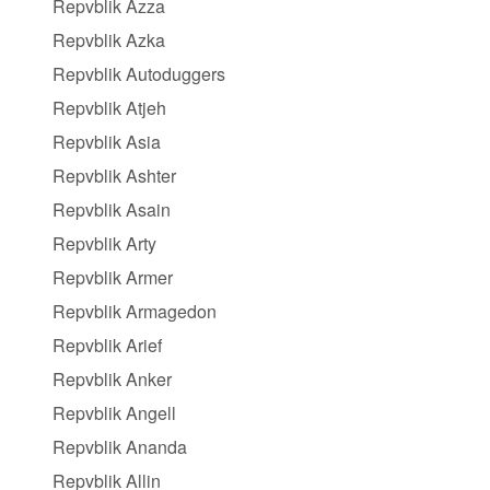
Repvblik Azza
Repvblik Azka
Repvblik Autoduggers
Repvblik Atjeh
Repvblik Asia
Repvblik Ashter
Repvblik Asain
Repvblik Arty
Repvblik Armer
Repvblik Armagedon
Repvblik Arief
Repvblik Anker
Repvblik Angell
Repvblik Ananda
Repvblik Allin