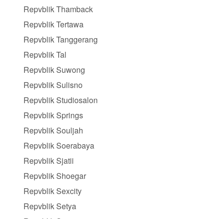
Repvblik Thamback
Repvblik Tertawa
Repvblik Tanggerang
Repvblik Tal
Repvblik Suwong
Repvblik Sulisno
Repvblik Studiosalon
Repvblik Springs
Repvblik Souljah
Repvblik Soerabaya
Repvblik Sjatii
Repvblik Shoegar
Repvblik Sexcity
Repvblik Setya