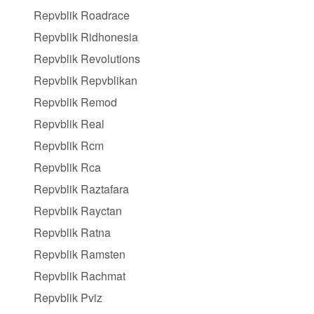
Repvblik Roadrace
Repvblik Ridhonesia
Repvblik Revolutions
Repvblik Repvblikan
Repvblik Remod
Repvblik Real
Repvblik Rcm
Repvblik Rca
Repvblik Raztafara
Repvblik Rayctan
Repvblik Ratna
Repvblik Ramsten
Repvblik Rachmat
Repvblik Pviz