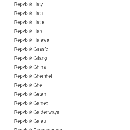
Repvblik Haty
Repvblik Hatii
Repvblik Hatie
Repvblik Han
Repvblik Halawa
Repvblik Girasfc
Repvblik Gilang
Repvblik Ghina
Repvblik Ghemhell
Repvblik Ghe
Repvblik Getarr
Repvblik Gamex
Repvblik Galdenways
Repvblik Galau
Repvblik Foreveryoung