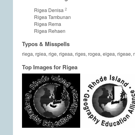
2
Rigea Denisa
Rigea Tambunan
Rigea Rema
Rigea Rehaen
Typos & Misspells
riega, rgiea, rige, rigeaa, riges, rogea, eigea, rigeae, 
Top Images for Rigea