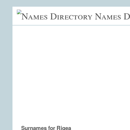
Names D
Surnames for Rigea