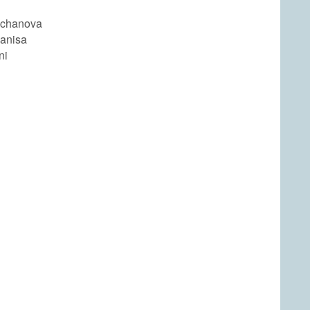
echanova
anisa
ni