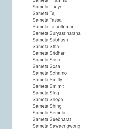
Sameta Thayer
Sameta Tej
Sameta Tassa
Sameta Tafouitomari
Sameta Suryasriharsha
Sameta Subhash
Sameta Stha
Sameta Sridhar
Sameta Soso
Sameta Sosa
Sameta Sohamo
Sameta Smitty
Sameta Smimit
Sameta Sing
Sameta Shope
Sameta Shing
Sameta Semota
Sameta Seebharat
Sameta Sawaengwong