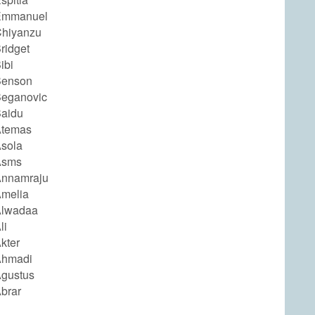
Emmanuel
hiyanzu
ridget
ibi
Benson
eganovic
aidu
Atemas
sola
Asms
Annamraju
melia
Alwadaa
li
kter
Ahmadi
gustus
brar