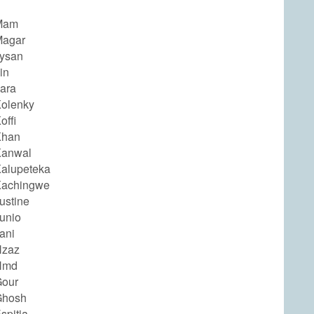
Mam
Magar
ysan
in
ara
olenky
offi
Khan
Kanwal
alupeteka
Kachingwe
ustine
unio
ani
Hzaz
Hmd
Gour
Ghosh
spitia