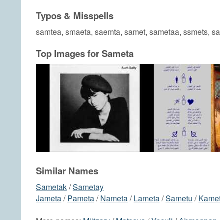
Typos & Misspells
samtea, smaeta, saemta, samet, sametaa, ssmets, s
Top Images for Sameta
Similar Names
Sametak
/
Sametay
Jameta
/
Pameta
/
Nameta
/
Lameta
/
Sametu
/
Kame