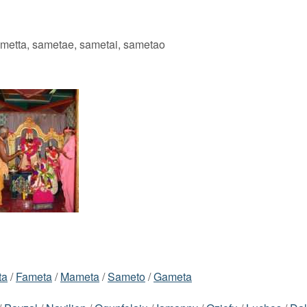
ametta, sametae, sametai, sametao
ta
/
Fameta
/
Mameta
/
Sameto
/
Gameta