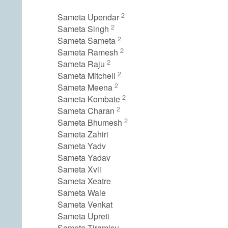
2
Sameta Upendar
2
Sameta Singh
2
Sameta Sameta
2
Sameta Ramesh
2
Sameta Raju
2
Sameta Mitchell
2
Sameta Meena
2
Sameta Kombate
2
Sameta Charan
2
Sameta Bhumesh
Sameta Zahiri
Sameta Yadv
Sameta Yadav
Sameta Xvii
Sameta Xeatre
Sameta Waie
Sameta Venkat
Sameta Upreti
Sameta Tiramisu