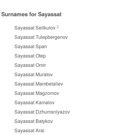
Surnames for Sayassat
2
Sayassat Seilkulov
Sayassat Tulepbergenov
Sayassat Span
Sayassat Otep
Sayassat Omir
Sayassat Muratov
Sayassat Mambetaliev
Sayassat Magzomov
Sayassat Kamalov
Sayassat Dzhumsniyazov
Sayassat Batykov
Sayassat Arai