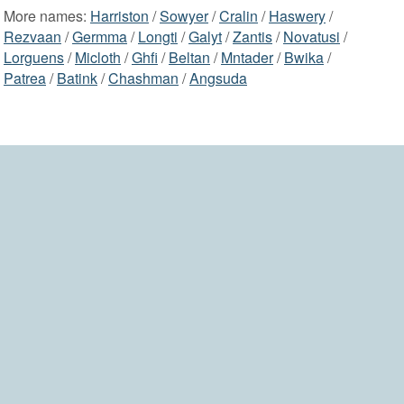
More names:
Harriston
/
Sowyer
/
Cralin
/
Haswery
/
Rezvaan
/
Germma
/
Longti
/
Galyt
/
Zantis
/
Novatusi
/
Lorguens
/
Micloth
/
Ghfi
/
Beltan
/
Mntader
/
Bwika
/
Patrea
/
Batink
/
Chashman
/
Angsuda
2006-2026 namesdir.com
home
contact