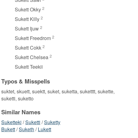
2
Sukett Okky
2
Sukett Killy
2
Sukett Ijuw
2
Sukett Freedrom
2
Sukett Cokk
2
Sukett Chelsea
Sukett Teekii
Typos & Misspells
suktet, skuett, suektt, suket, suketta, suketttt, sukette,
suketti, suketto
Similar Names
Suketteki
/
Suketti
/
Suketty
Bukett
/
Suketh
/
Lukett