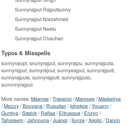
Sunnyrajput Rajputsunny
Sunnyrajput Niazahmed
Sunnyrajput Neetu
Sunnyrajput Chauhan
Typos & Misspells
sunnyrajupt, snunyrajput, sunnyrajpu, sunnyrajputa,
sunnyrsjput, sunnyrajout, sunnyeajput, sunnyrajputt,
sunnyrajpute, sunnyrajputi, sunnyrajputo,
sunnnnyrajput
More names:
Msenge
/
Trapecio
/
Marosee
/
Maskeliya
/
Msizzy
/
Bouyana
/
Rusudan
/
Ighokpe
/
Youann
/
Guntiya
/
Statick
/
Raflaa
/
Eltrueque
/
Enzyo
/
Tahareem
/
Jahnouna
/
Juanqi
/
Ilonze
/
Xeptic
/
Daixin