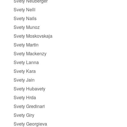
Svety Neuberger
Svety Nelli
Svety Nails
Svety Munoz
Svety Moskovskaja
Svety Martin
Svety Mackenzy
Svety Lanna
Svety Kara
Svety Jain
Svety Hubavety
Svety Hrda
Svety Gredinari
Svety Giry
Svety Georgieva