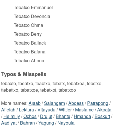
Tebatxo Emmanuel
Tebatxo Devoncia
Tebatxo China
Tebatxo Berry
Tebatxo Ballack
Tebatxo Bafana
Tebatxo Ahnna
Typos & Misspells
tebaxto, tbeatxo, teabtxo, tebatx, tebatxoa, tebstxo,
ttebattxo, tebatxoe, tebatxoi, tebatxoo
More names:
Ajaab
/
Salangam
/
Abdess
/
Patrapong
/
Afiefah
/
Lektura
/
Vijayudu
/
Wittler
/
Masiame
/
Akpaja
/
Heimilly
/
Ochos
/
Drujut
/
Bhante
/
Hmanda
/
Boskurt
/
Aadiyat
/
Bahran
/
Yagung
/
Nayoula