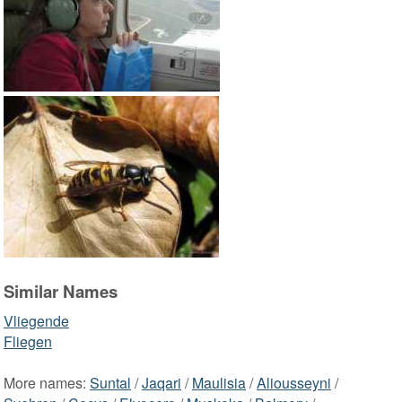
Similar Names
Vliegende
Fliegen
More names:
Suntal
/
Jaqari
/
Maulisia
/
Aliousseyni
/