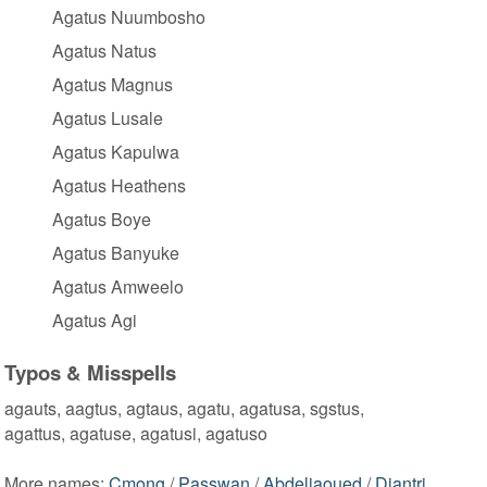
Agatus Nuumbosho
Agatus Natus
Agatus Magnus
Agatus Lusale
Agatus Kapulwa
Agatus Heathens
Agatus Boye
Agatus Banyuke
Agatus Amweelo
Agatus Agi
Typos & Misspells
agauts, aagtus, agtaus, agatu, agatusa, sgstus,
agattus, agatuse, agatusi, agatuso
More names:
Cmong
/
Passwan
/
Abdeljaoued
/
Diantri