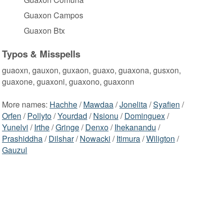
Guaxon Campos
Guaxon Btx
Typos & Misspells
guaoxn, gauxon, guxaon, guaxo, guaxona, gusxon,
guaxone, guaxoni, guaxono, guaxonn
More names:
Hachhe
/
Mawdaa
/
Jonelita
/
Syafien
/
Orfen
/
Pollyto
/
Yourdad
/
Nsionu
/
Dominguex
/
Yunelvi
/
Irthe
/
Gringe
/
Denxo
/
Ihekanandu
/
Prashiddha
/
Dilshar
/
Nowacki
/
Itimura
/
Wiligton
/
Gauzul