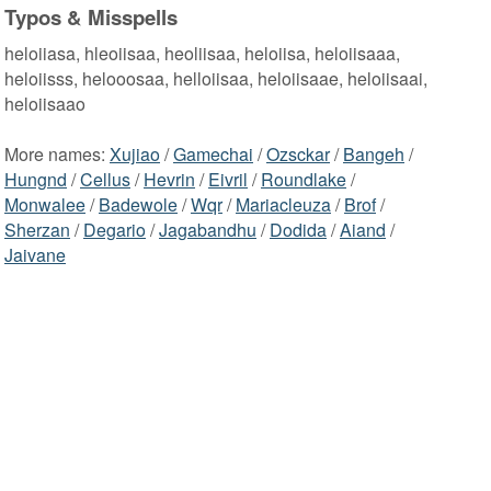
Typos & Misspells
heloiiasa, hleoiisaa, heoliisaa, heloiisa, heloiisaaa,
heloiisss, helooosaa, helloiisaa, heloiisaae, heloiisaai,
heloiisaao
More names:
Xujiao
/
Gamechai
/
Ozsckar
/
Bangeh
/
Hungnd
/
Cellus
/
Hevrin
/
Eivril
/
Roundlake
/
Monwalee
/
Badewole
/
Wqr
/
Mariacleuza
/
Brof
/
Sherzan
/
Degario
/
Jagabandhu
/
Dodida
/
Aiand
/
Jaivane