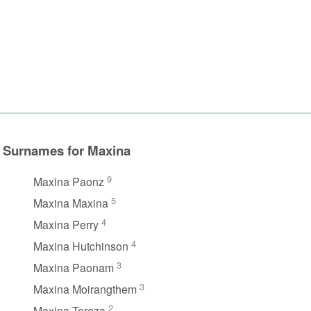
Surnames for Maxina
9
Maxina Paonz
5
Maxina Maxina
4
Maxina Perry
4
Maxina Hutchinson
3
Maxina Paonam
3
Maxina Moirangthem
2
Maxina Tereza