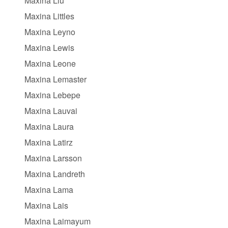
Maxina Liu
Maxina Littles
Maxina Leyno
Maxina Lewis
Maxina Leone
Maxina Lemaster
Maxina Lebepe
Maxina Lauvai
Maxina Laura
Maxina Latirz
Maxina Larsson
Maxina Landreth
Maxina Lama
Maxina Lais
Maxina Laimayum