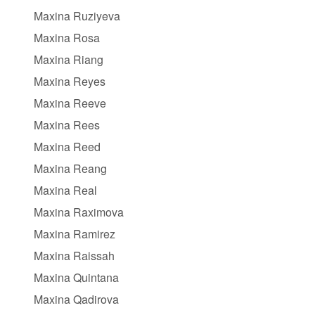
Maxina Ruziyeva
Maxina Rosa
Maxina Riang
Maxina Reyes
Maxina Reeve
Maxina Rees
Maxina Reed
Maxina Reang
Maxina Real
Maxina Raximova
Maxina Ramirez
Maxina Raissah
Maxina Quintana
Maxina Qadirova