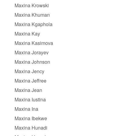
Maxina Krowski
Maxina Khuman
Maxina Kgaphola
Maxina Kay
Maxina Kasimova
Maxina Jorayev
Maxina Johnson
Maxina Jency
Maxina Jeffree
Maxina Jean
Maxina Iustina
Maxina Ina
Maxina Ibekwe
Maxina Hunadi