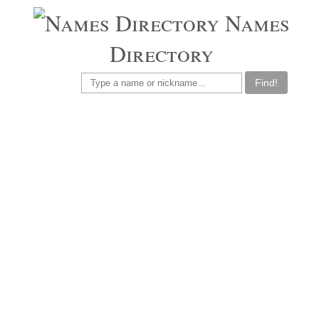
Names
Directory
Find!