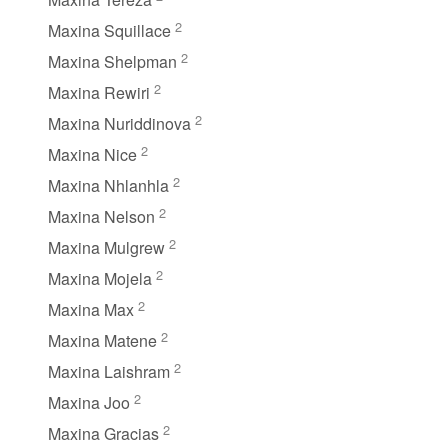
2
Maxina Squillace
2
Maxina Shelpman
2
Maxina Rewiri
2
Maxina Nuriddinova
2
Maxina Nice
2
Maxina Nhlanhla
2
Maxina Nelson
2
Maxina Mulgrew
2
Maxina Mojela
2
Maxina Max
2
Maxina Matene
2
Maxina Laishram
2
Maxina Joo
2
Maxina Gracias