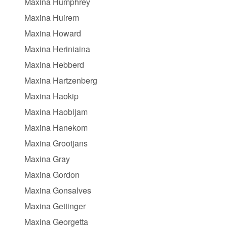
Maxina Humphrey
Maxina Huirem
Maxina Howard
Maxina Heriniaina
Maxina Hebberd
Maxina Hartzenberg
Maxina Haokip
Maxina Haobijam
Maxina Hanekom
Maxina Grootjans
Maxina Gray
Maxina Gordon
Maxina Gonsalves
Maxina Gettinger
Maxina Georgetta