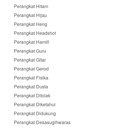
Perangkat Hitam
Perangkat Hijau
Perangkat Heng
Perangkat Headshot
Perangkat Hamill
Perangkat Guru
Perangkat Gitar
Perangkat Gerod
Perangkat Fisika
Perangkat Dusta
Perangkat Ditolak
Perangkat Diketahui
Perangkat Didukung
Perangkat Desasugihwaras