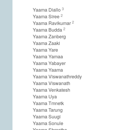
3
Yaama Diallo
2
Yaama Siree
2
Yaama Ravikumar
2
Yaama Budda
Yaama Zanberg
Yaama Zaaki
Yaama Yare
Yaama Yamaa
Yaama Yabayer
Yaama Yaama
Yaama Viswanathreddy
Yaama Viswanath
Yaama Venkatesh
Yaama Uya
Yaama Tmnetk
Yaama Tarung
Yaama Suugi
Yaama Sonule
Yaama Shrestha