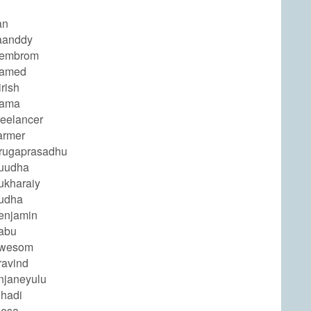
an
aanddy
embrom
amed
rish
ama
eelancer
armer
rugaprasadhu
uudha
kharaiy
udha
enjamin
abu
wesom
avind
janeyulu
hadi
lesa