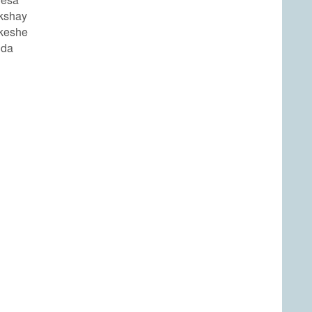
kshay
keshe
ida